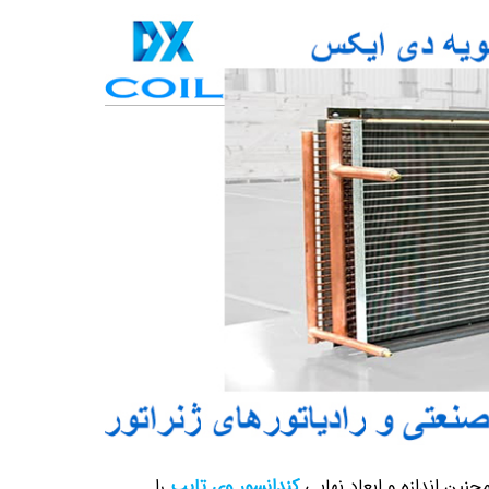
نین اندازه و ابعاد نهایی
کندانسور وی تایپ
را