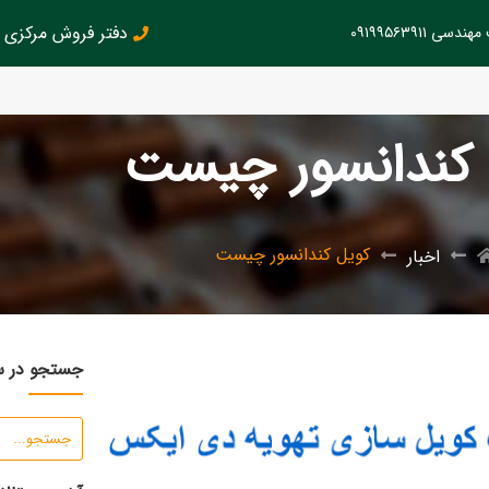
دفتر فروش مرکزی : 126145899
سی ۰۹۱۹۹۵۶۳۹۱۱
 کندانسور چیست
کویل کندانسور چیست
اخبار
جستجو در 