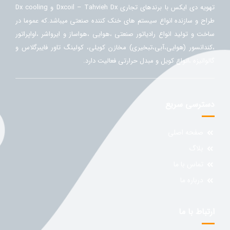
تهویه دی ایکس با برندهای تجاری Dxcoil – Tahvieh Dx و Dx cooling
طراح و سازنده انواع سیستم های خنک کننده صنعتی میباشد.که عموما در
ساخت و تولید انواع رادیاتور صنعتی ،هوایی ،هواساز و ایرواشر ،اواپراتور
،کندانسور (هوایی،آبی،تبخیری) مخازن کویلی، کولینگ تاور فایبرگلاس و
گالوانیزه ،انواع کویل و مبدل حرارتی فعالیت دارد.
دسترسی سریع
صفحه اصلی
بلاگ
تماس با ما
درباره ما
ارتباط با ما