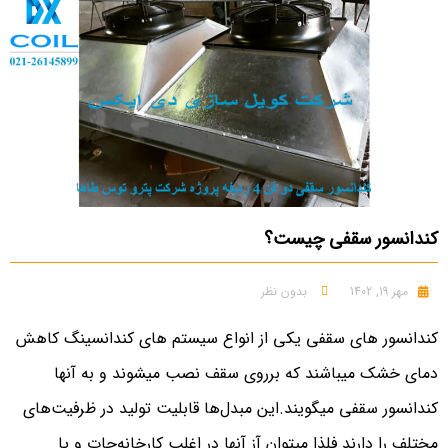
کندانسور سقفی چیست؟
مهر 19, 1402
بدون نظر
کندانسور های سقفی یکی از انواع سیستم های کندانسینگ کاهش
دمای خشک میباشند که برروی سقف نصب میشوند و به آنها
کندانسور سقفی میگویند.این مبدل‌ها قابلیت تولید در ظرفیت‌های
مختلف را دارند فلذا میتوان آز آنها در اغلب کارخانه‌جات و یا