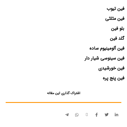
فین تیوب
فین مثلثی
بلو فین
گلد فین
فین آلومینیوم ساده
فین سینوسی شیار دار
فین خورشیدی
فین پنج پره
اشتراک گذاری این مقاله