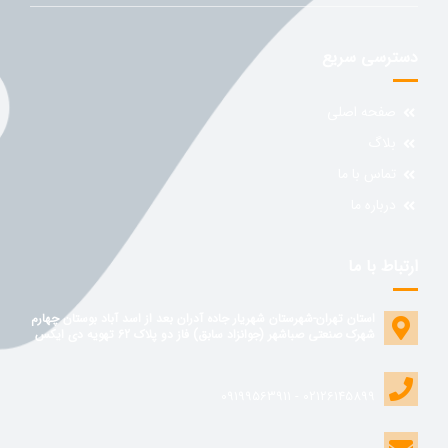
دسترسی سریع
صفحه اصلی
بلاگ
تماس با ما
درباره ما
ارتباط با ما
استان تهران-شهرستان شهریار جاده آدران بعد از اسد آباد بوستان چهارم
شهرک صنعتی صباشهر (جوانزاد سابق) فاز دو پلاک 62 تهویه دی ایکس
02126145899 - 09199563911