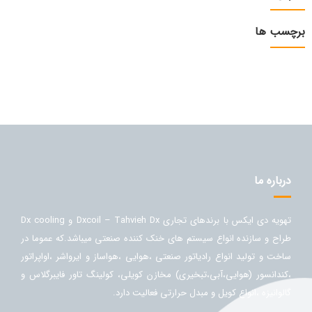
برچسب ها
درباره ما
تهویه دی ایکس با برندهای تجاری Dxcoil – Tahvieh Dx و Dx cooling
طراح و سازنده انواع سیستم های خنک کننده صنعتی میباشد.که عموما در
ساخت و تولید انواع رادیاتور صنعتی ،هوایی ،هواساز و ایرواشر ،اواپراتور
،کندانسور (هوایی،آبی،تبخیری) مخازن کویلی، کولینگ تاور فایبرگلاس و
گالوانیزه ،انواع کویل و مبدل حرارتی فعالیت دارد.