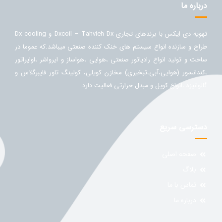
درباره ما
تهویه دی ایکس با برندهای تجاری Dxcoil – Tahvieh Dx و Dx cooling
طراح و سازنده انواع سیستم های خنک کننده صنعتی میباشد.که عموما در
ساخت و تولید انواع رادیاتور صنعتی ،هوایی ،هواساز و ایرواشر ،اواپراتور
،کندانسور (هوایی،آبی،تبخیری) مخازن کویلی، کولینگ تاور فایبرگلاس و
گالوانیزه ،انواع کویل و مبدل حرارتی فعالیت دارد.
دسترسی سریع
صفحه اصلی
بلاگ
تماس با ما
درباره ما