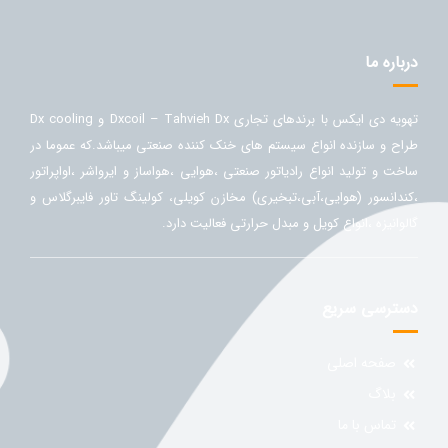
درباره ما
تهویه دی ایکس با برندهای تجاری Dxcoil – Tahvieh Dx و Dx cooling
طراح و سازنده انواع سیستم های خنک کننده صنعتی میباشد.که عموما در
ساخت و تولید انواع رادیاتور صنعتی ،هوایی ،هواساز و ایرواشر ،اواپراتور
،کندانسور (هوایی،آبی،تبخیری) مخازن کویلی، کولینگ تاور فایبرگلاس و
گالوانیزه ،انواع کویل و مبدل حرارتی فعالیت دارد.
دسترسی سریع
صفحه اصلی
بلاگ
تماس با ما