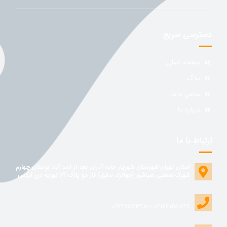
دسترسی سریع
صفحه اصلی
بلاگ
تماس با ما
درباره ما
ارتباط با ما
استان تهران-شهرستان شهریار جاده آدران بعد از اسد آباد بوستان چهارم
شهرک صنعتی صباشهر (جوانزاد سابق) فاز دو پلاک 62 تهویه دی ایکس
02126145899 - 09199563911