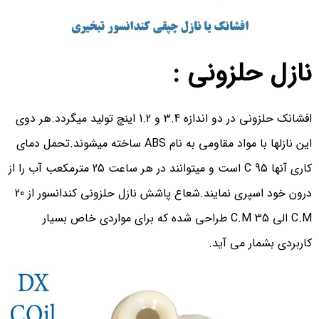
نازل حلزونی :
افشانک حلزونی در دو اندازه 3.4 و 1.2 اینچ تولید میگردد.هر دوی
این نازلها با مواد مقاومی به نام ABS ساخته میشوند.تحمل دمای
کاری آنها 95 C است و میتوانند در هر ساعت 25 مترمکعب آب را از
درون خود اسپری نمایند.شعاع پاشش نازل حلزونی کندانسور از 20
C.M الی 35 C.M طراحی شده که برای مواردی خاص بسیار
کاربردی بشمار می آید.