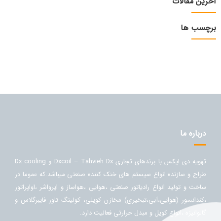
آخرین مقالات
برچسب ها
درباره ما
تهویه دی ایکس با برندهای تجاری Dxcoil – Tahvieh Dx و Dx cooling
طراح و سازنده انواع سیستم های خنک کننده صنعتی میباشد.که عموما در
ساخت و تولید انواع رادیاتور صنعتی ،هوایی ،هواساز و ایرواشر ،اواپراتور
،کندانسور (هوایی،آبی،تبخیری) مخازن کویلی، کولینگ تاور فایبرگلاس و
گالوانیزه ،انواع کویل و مبدل حرارتی فعالیت دارد.