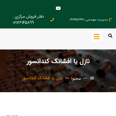
دفتر فروش مرکزی :
مدیریت مهندسی ۰۹۱۹۹۵۶۳۹۱۱
02126145899
نازل یا افشانک کندانسور
نازل یا افشانک کندانسور
محتوا