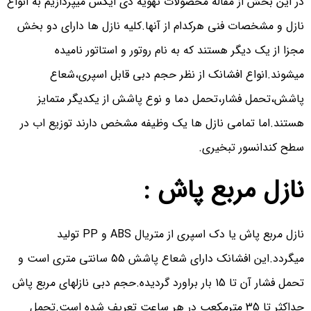
در این بخش از مقاله محصولات تهویه دی ایکس میپردازیم به انواع
نازل و مشخصات فنی هرکدام از آنها.کلیه نازل ها دارای دو بخش
مجزا از یک دیگر هستند که به نام روتور و استاتور نامیده
میشوند.انواع افشانک از نظر حجم دبی قابل اسپری،شعاع
پاشش،تحمل فشار،تحمل دما و نوع پاشش از یکدیگر متمایز
هستند.اما تمامی نازل ها یک وظیفه مشخص دارند توزیع اب در
سطح کندانسور تبخیری.
نازل مربع پاش :
نازل مربع پاش یا دک اسپری از متریال ABS و PP تولید
میگردد.این افشانک دارای شعاع پاشش 55 سانتی متری است و
تحمل فشار آن تا 15 بار براورد گردیده.حجم دبی نازلهای مربع پاش
حداکثر تا 35 مترمکعب در هر ساعت تعریف شده است.تحمل