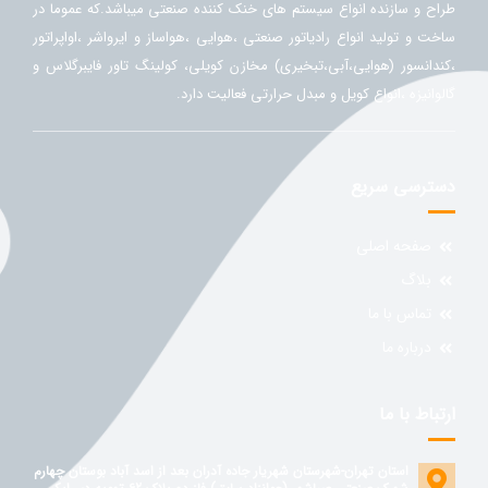
طراح و سازنده انواع سیستم های خنک کننده صنعتی میباشد.که عموما در
ساخت و تولید انواع رادیاتور صنعتی ،هوایی ،هواساز و ایرواشر ،اواپراتور
،کندانسور (هوایی،آبی،تبخیری) مخازن کویلی، کولینگ تاور فایبرگلاس و
گالوانیزه ،انواع کویل و مبدل حرارتی فعالیت دارد.
دسترسی سریع
صفحه اصلی
بلاگ
تماس با ما
درباره ما
ارتباط با ما
استان تهران-شهرستان شهریار جاده آدران بعد از اسد آباد بوستان چهارم