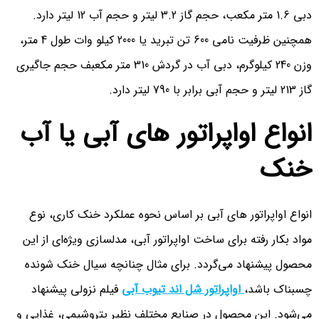
دبی 1.6 متر مکعب، حجم گاز 3.2 لیتر و حجم آب 12 لیتر دارد.
همچنین ظرفیت نامی 600 تن تبرید یا 2000 کیلو وات طول 4 متر،
وزن 240 کیلوگرم، دبی آب در گردش 310 متر مکعبف حجم جاگیری
گاز 213 لیتر و حجم آبی برابر با 790 لیتر دارد.
انواع اواپراتور های آبی یا آب
خنک
انواع اواپراتور های آبی بر اساس نحوه عملکرد خنک کاری، نوع
مواد بکار رفته برای ساخت اواپراتور آبی، مدلسازی ویژه‌ای از این
محصول پیشنهاد می‌گردد. برای مثال چنانچه سیال خنک شونده
چسبناک باشد،
اواپراتور شل اند تیوب آبی
فیلم نزولی پیشنهاد
می‌شود. این محصول در صنایع مختلف نظیر پتروشیمی، غذایی و