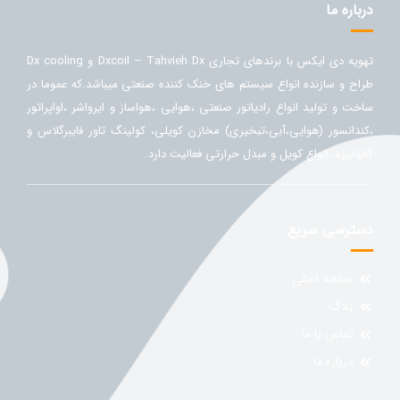
درباره ما
تهویه دی ایکس با برندهای تجاری Dxcoil – Tahvieh Dx و Dx cooling
طراح و سازنده انواع سیستم های خنک کننده صنعتی میباشد.که عموما در
ساخت و تولید انواع رادیاتور صنعتی ،هوایی ،هواساز و ایرواشر ،اواپراتور
،کندانسور (هوایی،آبی،تبخیری) مخازن کویلی، کولینگ تاور فایبرگلاس و
گالوانیزه ،انواع کویل و مبدل حرارتی فعالیت دارد.
دسترسی سریع
صفحه اصلی
بلاگ
تماس با ما
درباره ما