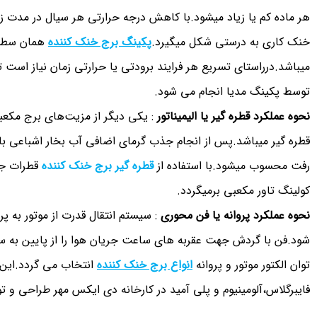
هر ماده کم یا زیاد میشود.با کاهش درجه حرارتی هر سیال در مدت
خنک کاری به درستی شکل میگیرد.
پکینگ برج خنک کننده
همان سطح م
میباشد.درراستای تسریع هر فرایند برودتی یا حرارتی زمان نیاز است ت
توسط پکینگ مدیا انجام می شود.
نحوه عملکرد قطره گیر یا الیمیناتور
: یکی دیگر از مزیت‌های برج مکعب
قطره گیر میباشد.پس از انجام جذب گرمای اضافی آب بخار اشباعی با 
رفت محسوب میشود.با استفاده از
قطره گیر برج خنک کننده
قطرات جذ
کولینگ تاور مکعبی برمیگردد.
نحوه عملکرد پروانه یا فن محوری
: سیستم انتقال قدرت از موتور به 
شود.فن با گردش جهت عقربه های ساعت جریان هوا را از پایین به
توان الکتور موتور و پروانه
انواع برج خنک کننده
انتخاب می گردد.این ت
فایبرگلاس،آلومینیوم و پلی آمید در کارخانه دی ایکس مهر طراحی و تو