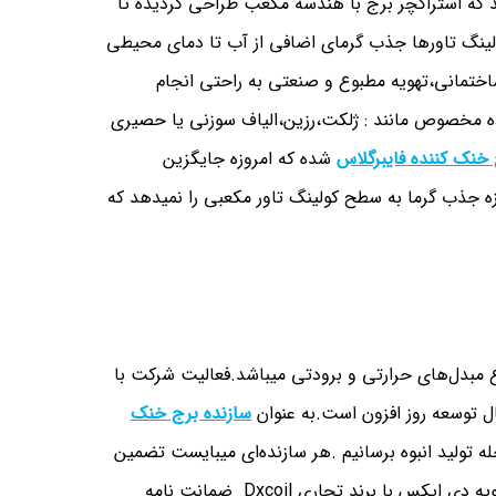
 که استراکچر برج با هندسه مکعب طراحی گردیده تا
ولینگ تاورها جذب گرمای اضافی از آب تا دمای محیطی
اختمانی،تهویه مطبوع و صنعتی به راحتی انجام
ده مخصوص مانند : ژلکت،رزین،الیاف سوزنی یا حصیری
خنک کننده فایبرگلاس
شده که امروزه جایگزین
جازه جذب گرما به سطح کولینگ تاور مکعبی را نمیدهد که
ع مبدل‌های حرارتی و برودتی میباشد.فعالیت شرکت با
 توسعه روز افزون است.به عنوان
سازنده برج خنک
له تولید انبوه برسانیم .هر سازنده‌ای میبایست تضمین
کیفیت و عملکرد محصولات خود را در قالب گارانتی نامه ارائه دهد.تهویه دی ایکس با برند تجاری Dxcoil ضمانت نامه