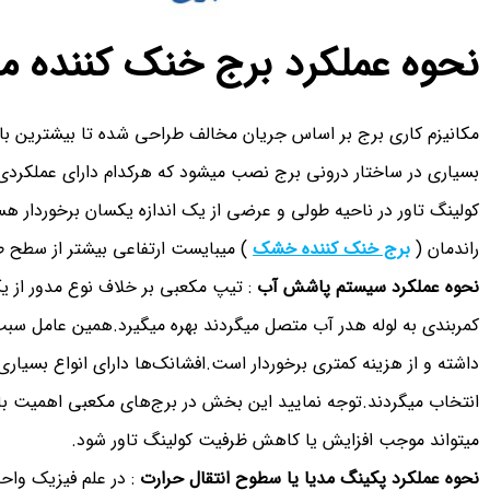
نحوه عملکرد برج خنک کننده م
مکانیزم کاری برج بر اساس جریان مخالف طراحی شده تا بیشترین با
بسیاری در ساختار درونی برج نصب میشود که هرکدام دارای عملکر
کولینگ تاور در ناحیه طولی و عرضی از یک اندازه یکسان برخوردار هست
راندمان (
برج خنک کننده خشک
) میبایست ارتفاعی بیشتر از سطح 
نحوه عملکرد سیستم پاشش آب
: تیپ مکعبی بر خلاف نوع مدور از 
کمربندی به لوله هدر آب متصل میگردند بهره میگیرد.همین عامل سبب
داشته و از هزینه کمتری برخوردار است.افشانک‌ها دارای انواع بسیا
انتخاب میگردند.توجه نمایید این بخش در برج‌های مکعبی اهمیت بال
میتواند موجب افزایش یا کاهش ظرفیت کولینگ تاور شود.
نحوه عملکرد پکینگ مدیا یا سطوح انتقال حرارت
: در علم فیزیک واح