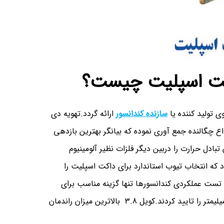
اکت اسپلیت چیست؟
تولید کننده یا
سازنده کندانسور
ارائه گردد.تهویه دی
اع چگالنده جمع آوری نموده که بیانگر بهترین بازدهی
بادل حرارت را دربین دیگر فلزات نظیر آلومینیوم
دد که انتخاب تیوب استاندارد برای داکت اسپلیت را
تست عملکردی کندانسورها تنها گزینه مناسب برای
تبادل حرارت چگالنده گاز خنک لوله مسی 3.8 اینچ با ضخامت 0.45 میلیمتر را تایید کردند.کویل 3.8 بالاترین میزان راندمان