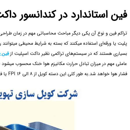
فین استاندارد در کندانسور د
تراکم فین و نوع آن یکی دیگر مباحث محاسباتی مهم در زمان طراحی کن
پلیت یا ورقه‌ای استفاده میکنند که بسته به شرایط محیطی میتوانند ر
بسیاری هستند که در سیستم‌های تراکمی نظیر داکت اسپلیت از
فین ط
عاملی مهم در میزان تبادل حرارت مکانیزم هوا خنک محسوب میشود ام
فشار هوا خواهد شد.به طور کلی این دسته کویل از 8 الی 16 FPI یا فین دراینچ بهره میگیرند.