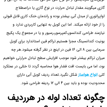
گازی میگویند.مقدار تبادل حرارت در نوع گازی یا دراصطلاح
اواپراتوری از مبدل آبی بیشتر بوده و راندمان خنک کاری قابل قبولی
را از خود ارائه میکند. اما این کویل به تنهایی کاربردی ندارد و
نیازمند طراحی کندانسور،کمپرسور،رسیور و یا در مجموع یک پکیج
یونیت کندانسینگ مجزا هستیم.تراکم فین استاندارد برای کویل
سرمایی بین 8 الی 16 فین در اینچ در نظر گرفته میشود.هر چه
میزان تراکم بیشتر شود موجب افزایش سطح تبادل حرارتی خواهیم
بود، اما می بایست افت فشار هوا محاسبه گردد تا خللی در عملکرد
کلی
انواع هواساز
شکل نگیرد.تعداد ردیف کویل آبی دارای
محدودیت بوده و باید بین 4 الی 12 ردیفه طراحی شود.
چگونه تعداد لوله در هرردیف