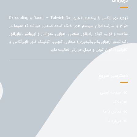
درباره ما
تهویه دی ایکس با برندهای تجاری Dxcoil – Tahvieh Dx و Dx cooling
طراح و سازنده انواع سیستم های خنک کننده صنعتی میباشد.که عموما در
ساخت و تولید انواع رادیاتور صنعتی ،هوایی ،هواساز و ایرواشر ،اواپراتور
،کندانسور (هوایی،آبی،تبخیری) مخازن کویلی، کولینگ تاور فایبرگلاس و
گالوانیزه ،انواع کویل و مبدل حرارتی فعالیت دارد.
دسترسی سریع
صفحه اصلی
بلاگ
تماس با ما
درباره ما