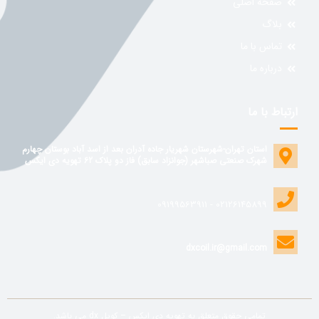
صفحه اصلی
بلاگ
تماس با ما
درباره ما
ارتباط با ما
استان تهران-شهرستان شهریار جاده آدران بعد از اسد آباد بوستان چهارم
شهرک صنعتی صباشهر (جوانزاد سابق) فاز دو پلاک 62 تهویه دی ایکس
02126145899 - 09199563911
dxcoil.ir@gmail.com
تمامی حقوق متعلق به تهویه دی ایکس – کویل dx می باشد.