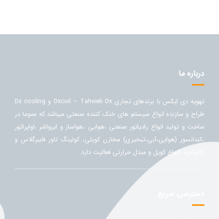
درباره ما
تهویه دی ایکس با برندهای تجاری Dxcoil – Tahvieh Dx و Dx cooling
طراح و سازنده انواع سیستم های خنک کننده صنعتی میباشد.که عموما در
ساخت و تولید انواع رادیاتور صنعتی ،هوایی ،هواساز و ایرواشر ،اواپراتور
،کندانسور (هوایی،آبی،تبخیری) مخازن کویلی، کولینگ تاور فایبرگلاس و
گالوانیزه ،انواع کویل و مبدل حرارتی فعالیت دارد.
دسترسی سریع