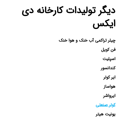
دیگر تولیدات کارخانه دی
ایکس
چیلر تراکمی آب خنک و هوا خنک
فن کویل
اسپلیت
کندانسور
ایر کولر
هواساز
ایرواشر
کولر صنعتی
یونیت هیتر