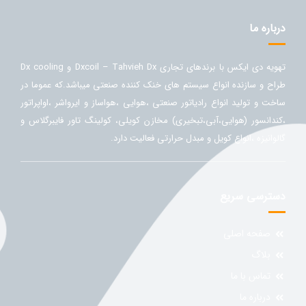
درباره ما
تهویه دی ایکس با برندهای تجاری Dxcoil – Tahvieh Dx و Dx cooling
طراح و سازنده انواع سیستم های خنک کننده صنعتی میباشد.که عموما در
ساخت و تولید انواع رادیاتور صنعتی ،هوایی ،هواساز و ایرواشر ،اواپراتور
،کندانسور (هوایی،آبی،تبخیری) مخازن کویلی، کولینگ تاور فایبرگلاس و
گالوانیزه ،انواع کویل و مبدل حرارتی فعالیت دارد.
دسترسی سریع
صفحه اصلی
بلاگ
تماس با ما
درباره ما