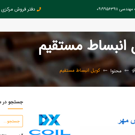
دفتر فروش مرکزی : 126145899
سی ۰۹۱۹۹۵۶۳۹۱۱
 انبساط مستقیم
کویل انبساط مستقیم
محتوا
جستجو در 