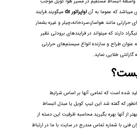
ه واسطه انبساط مستقیم در مسیر هوا کویل موجب
 میباشد که عموما به آن
اواپراتور dx
میگویند.فرایند
ی حرارتی مانند هواساز،سردخانه،چیلر و غیره بشمار
اطی قابلیت کاهش دما را تا منفی 25 درجه سانتیگراد دارند که میتواند در فرایندهای برودتی نظیر
عنوان طراح و سازنده انواع سیستم‌های حرارتی
یست؟
لید شده است که تمامی آنها بر اساس شرایط
ر که گفته شد این تیپ کویل یا مبدل انبساط
تر از آنها بهره بگیرید.محاسبه ظرفیت این دسته از
 فنی با شماره تماس مندرج در سایت با ما در ارتباط