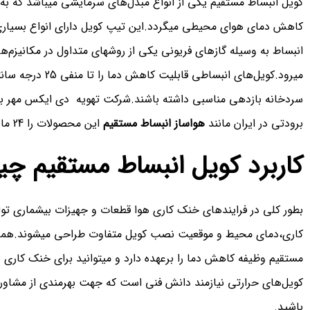
کویل انبساط مستقیم یکی از انواع مبدل‌های سرمایشی میباشد که ب
کاهش دمای هوای محیطی میگردد.این تیپ کویل دارای انواع بسیاری
انبساط به وسیله گازهای فریونی یکی از روشهای متداول در مکانیزم‌ها
میرود.کویل‌های انبس
سردخانه بازدهی مناسبی داشته باشند.شرکت تهویه دی ایکس مهر به 
برودتی در ایران مانند
هواساز انبساط مستقیم
این محصولات را 24 ماه گارانتی طلایی نماید.
کاربرد کویل انبساط مستقیم چ
بطور کلی در فرایندهای خنک کاری هوا قطعات و جهیزات بیشماری تو
کاری،دمای محیط و موقعیت نصب کویل متفاوت طراحی میشوند.همانطو
مستقیم وظیفه کاهش دما را برعهده دارد و میتوانید برای خنک کاری به
کویل‌های حرارتی نیازمند دانش فنی است که جهت بهرمندی از مشاوران
باشید.