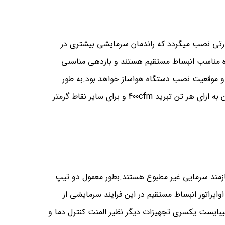
رتی نصب میگردد که راندمان سرمایشی بیشتری در
یل آبی داشته باشد.گاز مبردهای فریونی نظیر R22 و غیره مناسب انبساط مستقیم هستند و بازدهی مناسبی
و موقعیت نصب دستگاه هواساز خواهد بود.به طور
استاندارد و طبق محاسبات تیم مهندسی کارخانه dx برای استان تهران به ازای هر تن تبرید 400cfm و برای سایر نقاط گرمتر
یازمند سرمایی غیر مطبوع هستند.بطور معمول دو تیپ
واپراتور انبساط مستقیم در این فرایند سرمایشی از
میبایست یکسری تجهیزات دیگر نظیر المنت کنترل دما و