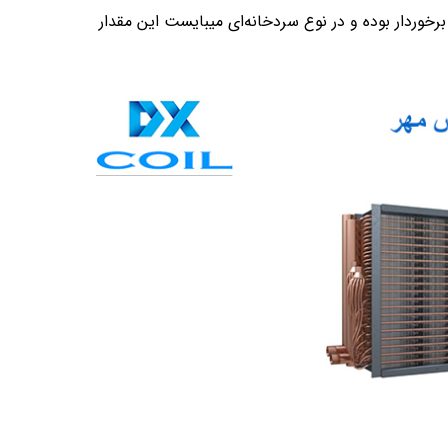
ننده انبساطی در سیستم‌های کانالی و هواساز از تراکم 8 الی 12 FPI برخوردار بوده و در نوع سردخانه‌ای میبایست این مقدار