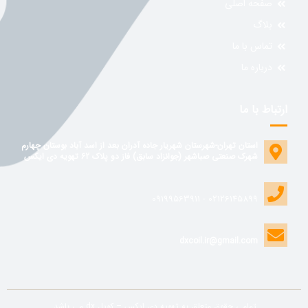
صفحه اصلی
بلاگ
تماس با ما
درباره ما
ارتباط با ما
استان تهران-شهرستان شهریار جاده آدران بعد از اسد آباد بوستان چهارم
شهرک صنعتی صباشهر (جوانزاد سابق) فاز دو پلاک 62 تهویه دی ایکس
02126145899 - 09199563911
dxcoil.ir@gmail.com
تمامی حقوق متعلق به تهویه دی ایکس – کویل dx می باشد.