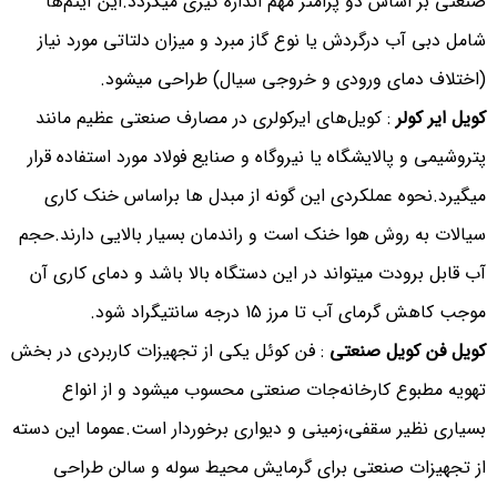
صنعتی بر اساس دو پرامتر مهم اندازه گیری میگردد.این آیتم‌ها
شامل دبی آب درگردش یا نوع گاز مبرد و میزان دلتاتی مورد نیاز
(اختلاف دمای ورودی و خروجی سیال) طراحی میشود.
کویل ایر کولر
: کویل‌های ایرکولری در مصارف صنعتی عظیم مانند
پتروشیمی و پالایشگاه یا نیروگاه و صنایع فولاد مورد استفاده قرار
میگیرد.نحوه عملکردی این گونه از مبدل ها براساس خنک کاری
سیالات به روش هوا خنک است و راندمان بسیار بالایی دارند.حجم
آب قابل برودت میتواند در این دستگاه بالا باشد و دمای کاری آن
موجب کاهش گرمای آب تا مرز 15 درجه سانتیگراد شود.
کویل فن کویل صنعتی
: فن کوئل یکی از تجهیزات کاربردی در بخش
تهویه مطبوع کارخانه‌جات صنعتی محسوب میشود و از انواع
بسیاری نظیر سقفی،زمینی و دیواری برخوردار است.عموما این دسته
از تجهیزات صنعتی برای گرمایش محیط سوله و سالن طراحی