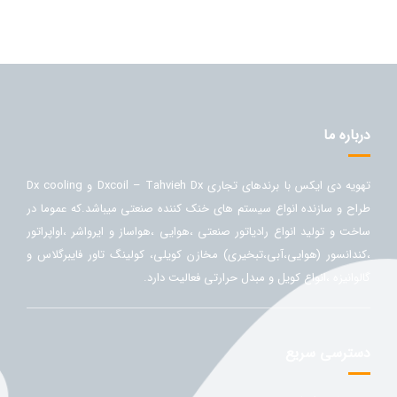
درباره ما
تهویه دی ایکس با برندهای تجاری Dxcoil – Tahvieh Dx و Dx cooling
طراح و سازنده انواع سیستم های خنک کننده صنعتی میباشد.که عموما در
ساخت و تولید انواع رادیاتور صنعتی ،هوایی ،هواساز و ایرواشر ،اواپراتور
،کندانسور (هوایی،آبی،تبخیری) مخازن کویلی، کولینگ تاور فایبرگلاس و
گالوانیزه ،انواع کویل و مبدل حرارتی فعالیت دارد.
دسترسی سریع