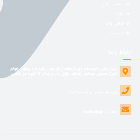
صفحه اصلی
بلاگ
تماس با ما
درباره ما
ارتباط با ما
استان تهران-شهرستان شهریار جاده آدران بعد از اسد آباد بوستان چهارم
شهرک صنعتی صباشهر (جوانزاد سابق) فاز دو پلاک 62 تهویه دی ایکس
02126145899 - 09199563911
dxcoil.ir@gmail.com