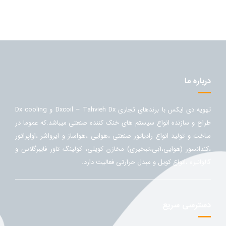
درباره ما
تهویه دی ایکس با برندهای تجاری Dxcoil – Tahvieh Dx و Dx cooling
طراح و سازنده انواع سیستم های خنک کننده صنعتی میباشد.که عموما در
ساخت و تولید انواع رادیاتور صنعتی ،هوایی ،هواساز و ایرواشر ،اواپراتور
،کندانسور (هوایی،آبی،تبخیری) مخازن کویلی، کولینگ تاور فایبرگلاس و
گالوانیزه ،انواع کویل و مبدل حرارتی فعالیت دارد.
دسترسی سریع