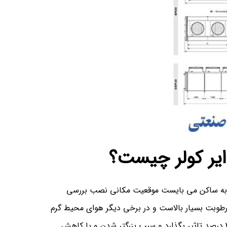
ایر کولر چیست؟
دا به ساکن می بایست موقعیت مکانی نصب بررسی
 رطوبت بسیار بالاست و در برخی دیگر هوای محیط گرم
و خشک می باشد.همین عامل میتواند در ظرفیت نهایی بین 10 الی 20 درصد تاثیر بگذارد و سبب بزرگتر شدن و یا کاهش