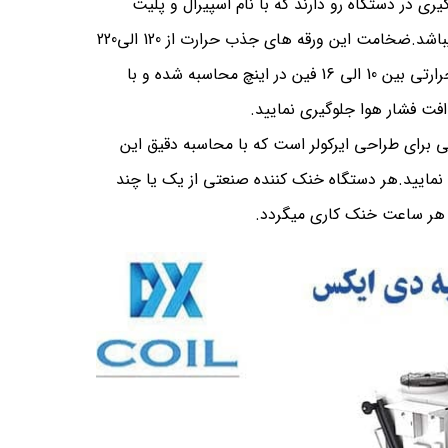
ری در دستگاه رو دارند که با نام اسپیرال و پلیت
شناخته میشوند.متریال ساخت و تولید آنها از جنس آلومینیوم 1060 میباشد.ضخامت این ورقه های جذب حرارت از 120 الی220
میکرون در کارخانه دی ایکس تولید میشود.تراکم فین در انواع کویل حرارتی بین 10 الی 16 فین در اینچ محاسبه شده و با
افت فشار هوا جلوگیری نمایید.
ی برای طراحی ایرکولر است که با محاسبه دقیق این
نمایید.هر دستگاه خنک کننده صنعتی از یک یا چند
 هر ساعت خنک کاری میگردد.