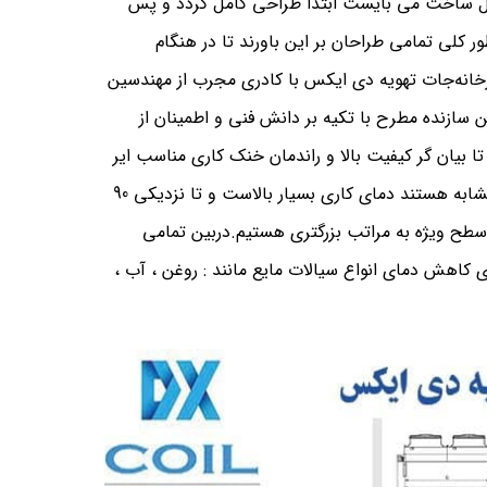
بل ساخت می بایست ابتدا طراحی کامل گردد و پس
ور کلی تمامی طراحان بر این باورند تا در هنگام
رخانه‌جات تهویه دی ایکس با کادری مجرب از مهندسین
ن سازنده مطرح با تکیه بر دانش فنی و اطمینان از
بی قید و شرط نموده تا بیان گر کیفیت بالا و راندمان خنک کاری مناسب ایر
کولر باشد.در سیستم های خنک کننده صنعتی که نیازمند دستگاهی مشابه هستند دمای کاری بسیار بالاست و تا نزدیکی 90
سطح ویژه به مراتب بزرگتری هستیم.دربین تمامی
ی کاهش دمای انواع سیالات مایع مانند : روغن ، آب ،