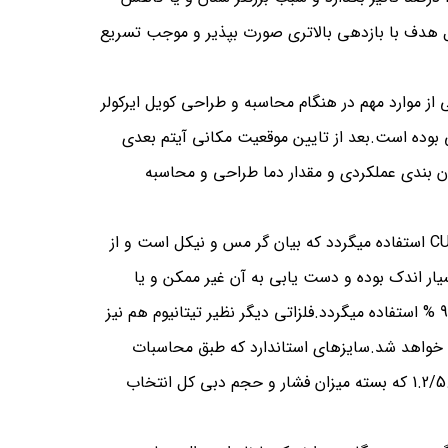
 هدف با بازدهی بالاتری صورت بپذیر و موجب تسریع
 از موارد مهم در هنگام محاسبه و طراحی کویل ایرکولر
اثر آن بر روی نیروی جانبی بوده است.بعد از تایین موقعیت مکانی آیتم بعدی
ن بندی عملکردی و مقدار دما طراحی و محاسبه
: در انواع ایرکولر اغلب از لوله‌های مسی CUNI استفاده میگردد که بیان گر مس و نیکل است و از
یوب بسیار اندک بوده و دست یابی به آن غیر ممکن و یا
طولانی مدت است.به همین منظور از لوله مسی با درصد خلوص 99.99 % استفاده میگردد.فلزاتی دیگر نظیر تیتانیوم هم نیز
 خواهد شد.سایزهای استاندارد که طبق محاسبات
بخش فنی از راندمان خنک کاری بالایی هستند عبارتنداز : 1.2/5.8/3.4/7.8 که بسته میزان فشار و حجم دبی کل انتخاب