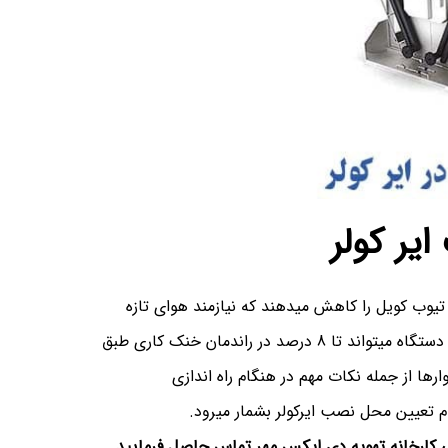
یر کولر
وب کویل را کاهش میدهند که نیازمند هوای تازه
بدون بار حرارتی اضافه می باشند.طراحی موقعیت نصب و راه اندازی دستگاه میتواند تا 8 درصد در راندمان خنک کاری طبق
رها از جمله نکات مهم در هنگام راه اندازی
م تعیین محل نصب ایرکولر بشمار میرود.
نی کارخانه تهویه دی ایکس مهر تماس حاصل فرمایید