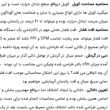
محاسبه مساحت کویل
: کویل درواقع سطح تبادل حرارت است و این ا
میگیرد.کویل ها دارای انواع بسیاری با سایز و ضخامت های گوناگون
میزان سرعت تبادل حرارت بوده و میتواند تا 40 درصد در راندمان یونیت هیتر تاثیر گذار باشد.
محاسبه افت فشار
: افت فشار عاملی مهم در ناکارامدی یک دستگاه هو
افت فشار میتواند عدم رعایت تن
تراکم صحیح از نکاتی است که طراحان باید به آن توجه ویژه داشته ب
دبی در گردش
: حجم سیال در گردش از عوامل تاثیر گذار بر میزان ظ
آمده میزان cfm بالتر طراحی شده ولیکن دبی متناسب با ان 
آن چه اتفاقی می افتد؟ با بروز این اختلال محاسباتی موجب افت ف
دمای سریع سیال و افت راندمان گرمایشی خواهیم بود.
تعیین دلتاتی
: دلتاتی یا ایجاد اختلاف دما درواقع مهمترین بخش و 
اساس همین بخش بوده و تمامی محاسبات انجام شده برای دست یابی ب
درستی طراحی شده باشد اختلاف دمای محیط می بایست بعد از یک ساعت کار هیتر به عد