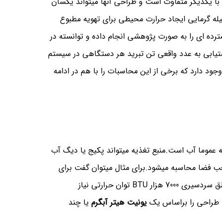
با یکدیگر متفاوت است و طراحی آنها میتواند یکسان
له گرمایی ایجاد حرارت محیطی برای تهویه مطبوع
ده ای را به صورت پژوهشی انجام داده و توانسته در
دستیابی به عدد واقعی تن تبرید هر دستگاهی در سیستم
دارد که برخی از این محاسبات را با هم در ادامه
 عموما آب است.منبع تغذیه میتواند پکیج یا دیگ آب
عب فضا محاسبه میشود.برای مثال میتوان گفت برای
یک فضای 100 متری در مناطق گرمسیری یونیت با ظرفیت 5000 و مناطق سردسیری 7000 هزار BTU توان حرارتی نیاز
د طراحی را براساس یک
یونیت هیتر آبگرم
یا چند