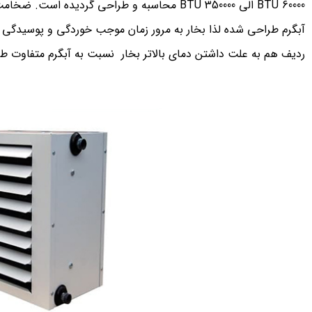
60000 BTU الی 350000 BTU محاسبه و طراحی گردیده
آبگرم طراحی شده لذا بخار به مرور زمان موجب خوردگی و پوسیدگی ک
ردیف هم به علت داشتن دمای بالاتر بخار نسبت به آبگرم متفاوت ط