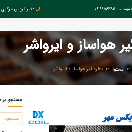
دفتر فروش مرکزی : 126145899
سی ۰۹۱۹۹۵۶۳۹۱۱
ر هواساز و ایرواشر
قطره گیر هواساز و ایرواشر
محتوا
جستجو در 