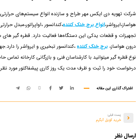
شرکت تهویه دی ایکس مهر طراح و سازنده انواع سیستم‌های حرارتی و ب
هواساز،ایرواشر،
انواع برج خنک کننده
،کندانسور ،اواپراتور،مبدل حرارت
تجهیزات و قطعات یدکی این دستگاه‌ها فعالیت دارد. قطره گیر های س
درون هواساز،
برج خنک کننده
،کندانسور تبخیری و ایرواشر را دارد.ج
نوع قطره گیر میتوانید با کارشناسان فنی و بازرگانی کارخانه تماس حا
درخواست خود را ثبت و ظرف مدت یک روز کاری پیشفاکتور مورد نظر ر
اشتراک گذاری این مقاله
پست قبلی:
خرید کویل آبگرم
ارسال نظر