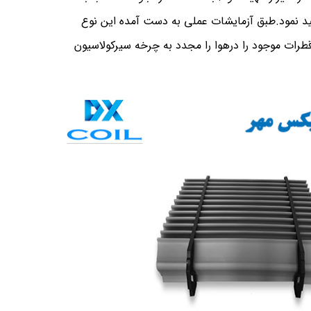
ی هم تولید نمود.طبق آزمایشات عملی به دست آمده این نوع
ب قطرات با پلت فرم لانه زنبوری میتوانند تا 50درصد قطرات موجود را درهوا را مجدد به چرخه سیرکولاسیون