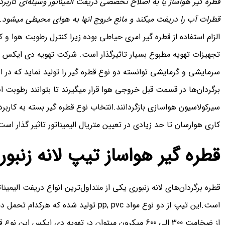
قطره گیر هواساز یا به اصلاح تخصصی دریفت المیناتور وسیله‌ای کاربرد
قطرات آب را دریفت میکند و مانع خروج انها به هوای محیطی میشود.
الزام استفاده از قطره گیر امری حیاطی بوده زیرا کنترل رطوبت هوا
تجهیزات تهویه مطبوع بسیار تاثیرگذار است. شرکت تهویه دی ایکس مه
سرمایشی و گرمایشی توانسته دو نوع قطره گیر را تولید نماید که در ا
برگردان‌ها در قسمت قبل خروجی هوا قرار میگیرند تا بتوانند رطوبت
سیرکولاسیون هواسازی بازگردانند.انتخاب نوع قطره گیر بسته به کارب
کاری هوارسان تا حد زیادی در تعیین متریال الیمیناتور تاثیر گذار است
قطره گیر هواساز تیپ لانه زنبور
قطره برگردان‌های لانه زنبوری یکی از متداول‌ترین انواع دریفت الیمین
است.این تیپ از دو نوع مواد pp, pvc تولید
از ضخامت 300 الی 600 میکرون میتوان در تهویه دی ایکس ا