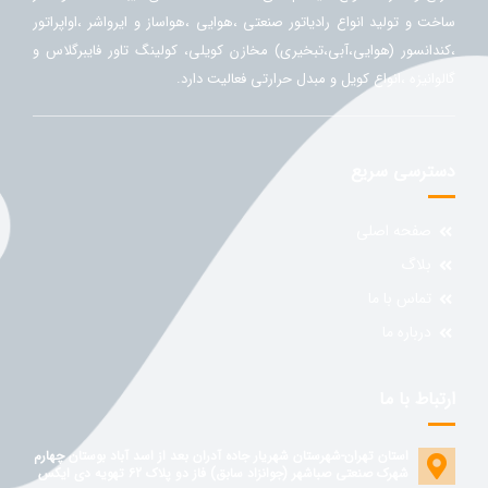
ساخت و تولید انواع رادیاتور صنعتی ،هوایی ،هواساز و ایرواشر ،اواپراتور
،کندانسور (هوایی،آبی،تبخیری) مخازن کویلی، کولینگ تاور فایبرگلاس و
گالوانیزه ،انواع کویل و مبدل حرارتی فعالیت دارد.
دسترسی سریع
صفحه اصلی
بلاگ
تماس با ما
درباره ما
ارتباط با ما
استان تهران-شهرستان شهریار جاده آدران بعد از اسد آباد بوستان چهارم
شهرک صنعتی صباشهر (جوانزاد سابق) فاز دو پلاک 62 تهویه دی ایکس