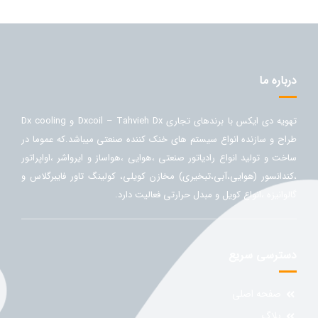
درباره ما
تهویه دی ایکس با برندهای تجاری Dxcoil – Tahvieh Dx و Dx cooling
طراح و سازنده انواع سیستم های خنک کننده صنعتی میباشد.که عموما در
ساخت و تولید انواع رادیاتور صنعتی ،هوایی ،هواساز و ایرواشر ،اواپراتور
،کندانسور (هوایی،آبی،تبخیری) مخازن کویلی، کولینگ تاور فایبرگلاس و
گالوانیزه ،انواع کویل و مبدل حرارتی فعالیت دارد.
دسترسی سریع
صفحه اصلی
بلاگ