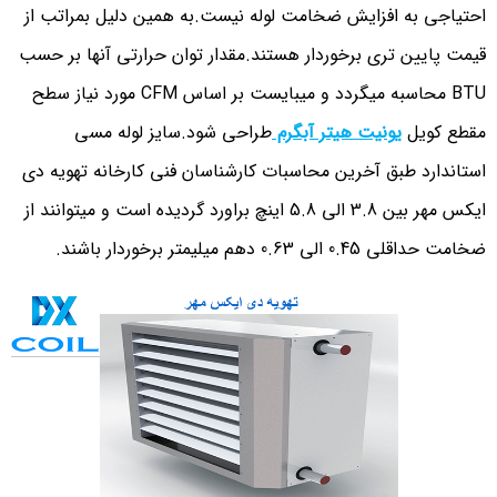
احتیاجی به افزایش ضخامت لوله نیست.به همین دلیل بمراتب از
قیمت پایین تری برخوردار هستند.مقدار توان حرارتی آنها بر حسب
BTU محاسبه میگردد و میبایست بر اساس CFM مورد نیاز سطح
مقطع کویل
یونیت هیتر آبگرم
طراحی شود.سایز لوله مسی
استاندارد طبق آخرین محاسبات کارشناسان فنی کارخانه تهویه دی
ایکس مهر بین 3.8 الی 5.8 اینچ براورد گردیده است و میتوانند از
ضخامت حداقلی 0.45 الی 0.63 دهم میلیمتر برخوردار باشند.