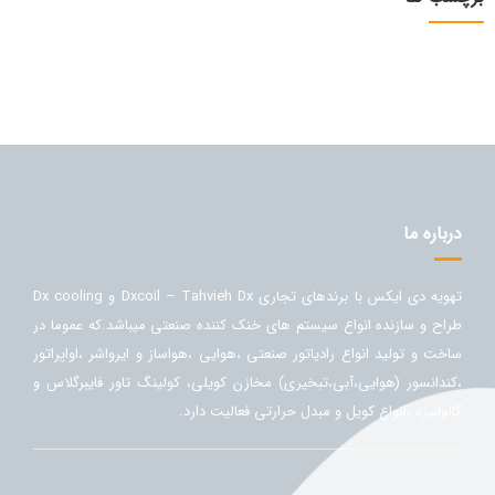
درباره ما
تهویه دی ایکس با برندهای تجاری Dxcoil – Tahvieh Dx و Dx cooling
طراح و سازنده انواع سیستم های خنک کننده صنعتی میباشد.که عموما در
ساخت و تولید انواع رادیاتور صنعتی ،هوایی ،هواساز و ایرواشر ،اواپراتور
،کندانسور (هوایی،آبی،تبخیری) مخازن کویلی، کولینگ تاور فایبرگلاس و
گالوانیزه ،انواع کویل و مبدل حرارتی فعالیت دارد.