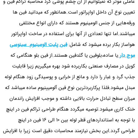
عاملی موثر که نمیتوانیم از آن چشم پوشی کرد محاسبه تراکم فین و
تعیین نوع آن داخل اواپراتور است.همانطور که میدانید فین ها
ورقه‌هایی از جنس الومینیوم هستند که دارای انواع مختلفی
میباشند.اما تنها تعدادی از آنها برای استفاده در ساخت اواپراتور
هواساز بکار برده میشود که شامل:
فین پلیت الومینیوم سینوسی
موج دار
یا ساده،بلوفین یا گلدفین هستند.از فین بلو هنگامی که
کویل در مصارف صنعتی بکاربرده شود بهره میگیریم زیرا قابلیت
جذب گرد و غبار را دارد و مانع از خرابی و پوسیدگی زود هنگام لوله
مبدل میشود.فلذا پرکاربردترین نوع فین آلومیینیوم ساده میباشد که
میزان سطح تبادل حرارت بالایی داشته و موجب افزایش راندمان
خنک کاری میشود.توصیه میگردد هنگام طراحی تراکم فین در اینچ
با توجه به استانداردهای قطر لوله بین 10 الی 16 فین در اینچ
طراحی گردد.این بخش نیازمند محاسبات دقیق است زیرا با افزایش