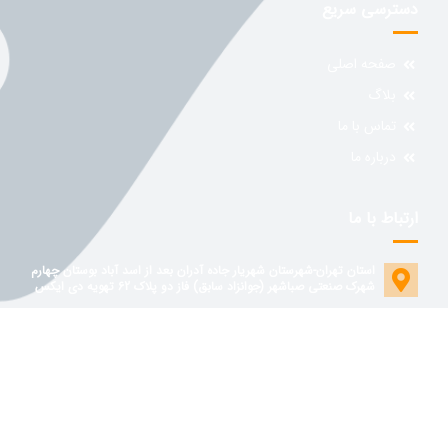
دسترسی سریع
صفحه اصلی
بلاگ
تماس با ما
درباره ما
ارتباط با ما
استان تهران-شهرستان شهریار جاده آدران بعد از اسد آباد بوستان چهارم
شهرک صنعتی صباشهر (جوانزاد سابق) فاز دو پلاک 62 تهویه دی ایکس
02126145899 - 09199563911
dxcoil.ir@gmail.com