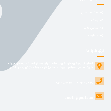
صفحه اصلی
بلاگ
تماس با ما
درباره ما
ارتباط با ما
استان تهران-شهرستان شهریار جاده آدران بعد از اسد آباد بوستان چهارم
شهرک صنعتی صباشهر (جوانزاد سابق) فاز دو پلاک 62 تهویه دی ایکس
02126145899 - 09199563911
dxcoil.ir@gmail.com