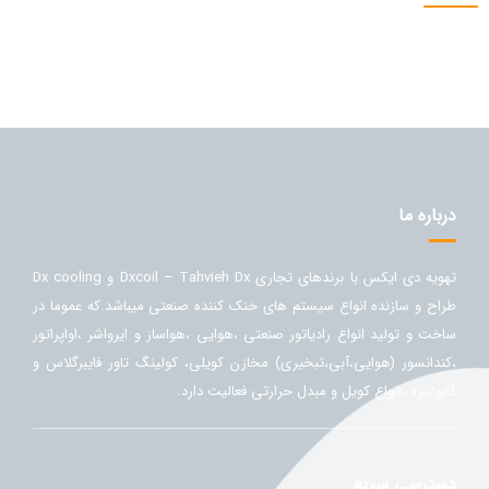
درباره ما
تهویه دی ایکس با برندهای تجاری Dxcoil – Tahvieh Dx و Dx cooling
طراح و سازنده انواع سیستم های خنک کننده صنعتی میباشد.که عموما در
ساخت و تولید انواع رادیاتور صنعتی ،هوایی ،هواساز و ایرواشر ،اواپراتور
،کندانسور (هوایی،آبی،تبخیری) مخازن کویلی، کولینگ تاور فایبرگلاس و
گالوانیزه ،انواع کویل و مبدل حرارتی فعالیت دارد.
دسترسی سریع