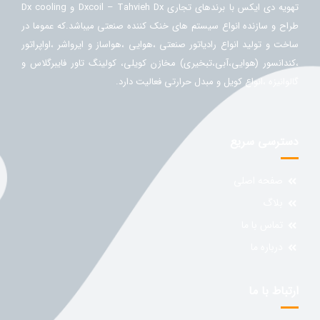
تهویه دی ایکس با برندهای تجاری Dxcoil – Tahvieh Dx و Dx cooling
طراح و سازنده انواع سیستم های خنک کننده صنعتی میباشد.که عموما در
ساخت و تولید انواع رادیاتور صنعتی ،هوایی ،هواساز و ایرواشر ،اواپراتور
،کندانسور (هوایی،آبی،تبخیری) مخازن کویلی، کولینگ تاور فایبرگلاس و
گالوانیزه ،انواع کویل و مبدل حرارتی فعالیت دارد.
دسترسی سریع
صفحه اصلی
بلاگ
تماس با ما
درباره ما
ارتباط با ما