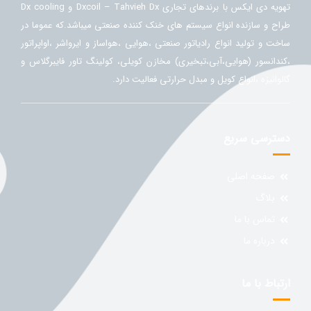
تهویه دی ایکس با برندهای تجاری Dxcoil – Tahvieh Dx و Dx cooling
طراح و سازنده انواع سیستم های خنک کننده صنعتی میباشد.که عموما در
ساخت و تولید انواع رادیاتور صنعتی ،هوایی ،هواساز و ایرواشر ،اواپراتور
،کندانسور (هوایی،آبی،تبخیری) مخازن کویلی، کولینگ تاور فایبرگلاس و
گالوانیزه ،انواع کویل و مبدل حرارتی فعالیت دارد.
دسترسی سریع
صفحه اصلی
بلاگ
تماس با ما
درباره ما
ارتباط با ما