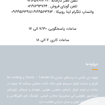
تلفن دفتر کارخانه : 02165764399
تلفن گویای فروش : 02191693764
واتساپ تلگرام ایتا روبیکا : 09199563911/09199563913
ساعات پاسخگویی: 7/30
الی 17
ساعات کاری: 7
الی ۱۸
درباره ما
تهویه دی ایکس با برندهای تجاری Dxcoil – Tahvieh Dx و Dx cooling
طراح و سازنده انواع سیستم های خنک کننده صنعتی میباشد.که عموما در
ساخت و تولید انواع رادیاتور صنعتی ،هوایی ،هواساز و ایرواشر ،اواپراتور
،کندانسور (هوایی،آبی،تبخیری) مخازن کویلی، کولینگ تاور فایبرگلاس و
گالوانیزه ،انواع کویل و مبدل حرارتی فعالیت دارد.