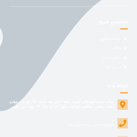
دسترسی سریع
صفحه اصلی
بلاگ
تماس با ما
درباره ما
ارتباط با ما
استان تهران-شهرستان شهریار جاده آدران بعد از اسد آباد بوستان چهارم
شهرک صنعتی صباشهر (جوانزاد سابق) فاز دو پلاک 62 تهویه دی ایکس
02126145899 - 09199563911