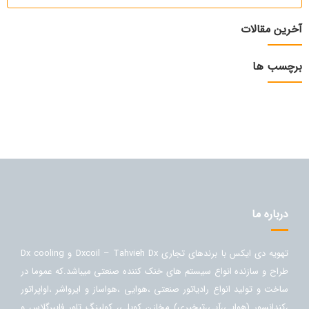
آخرین مقالات
برچسب ها
درباره ما
تهویه دی ایکس با برندهای تجاری Dxcoil – Tahvieh Dx و Dx cooling
طراح و سازنده انواع سیستم های خنک کننده صنعتی میباشد.که عموما در
ساخت و تولید انواع رادیاتور صنعتی ،هوایی ،هواساز و ایرواشر ،اواپراتور
،کندانسور (هوایی،آبی،تبخیری) مخازن کویلی، کولینگ تاور فایبرگلاس و