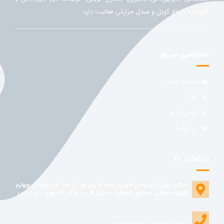
گالوانیزه ،انواع کویل و مبدل حرارتی فعالیت دارد.
دسترسی سریع
صفحه اصلی
بلاگ
تماس با ما
درباره ما
ارتباط با ما
استان تهران-شهرستان شهریار جاده آدران بعد از اسد آباد بوستان چهارم
شهرک صنعتی صباشهر (جوانزاد سابق) فاز دو پلاک 62 تهویه دی ایکس
02126145899 - 09199563911