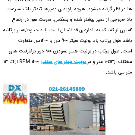
ها در نظر گرفته میشود. هرچه زاویه ی دمپرها تندتر باشد،سرعت
باد خروجی از دمپر بیشتر شده و بلعکس. سرعت هوا در ارتفاع
2متری از کف که به اندازه ی قد انسان است باید حدود0.1متر برثانیه
باشد.طول پرتاب باد یونیت هیتر 900 دور با 1400دور متفاوت
است. طول پرتاب در یونیت هیتر عمودزن 900 دور درظرفیت های
مختلف از3تا10 متر و در
یونیت هیتر های سقفی
1400 RPM از4تا 13
متر می باشد.