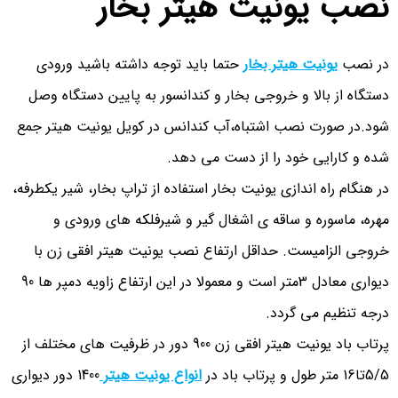
نصب یونیت هیتر بخار
در نصب
یونیت هیتر بخار
حتما باید توجه داشته باشید ورودی
دستگاه از بالا و خروجی بخار و کندانسور به پایین دستگاه وصل
شود.در صورت نصب اشتباه،آب کندانس در کویل یونیت هیتر جمع
شده و کارایی خود را از دست می دهد.
در هنگام راه اندازی یونیت بخار استفاده از تراپ بخار، شیر یکطرفه،
مهره، ماسوره و ساقه ی اشغال گیر و شیرفلکه های ورودی و
خروجی الزامیست. حداقل ارتفاع نصب یونیت هیتر افقی زن با
دیواری معادل 3متر است و معمولا در این ارتفاع زاویه دمپر ها 90
درجه تنظیم می گردد.
پرتاب باد یونیت هیتر افقی زن 900 دور در ظرفیت های مختلف از
5/5تا16 متر طول و پرتاب باد در
انواع یونیت هیتر
1400 دور دیواری